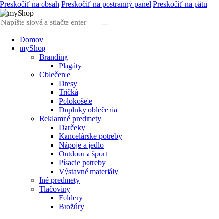
Preskočiť na obsah
Preskočiť na postranný panel
Preskočiť na pätu
Domov
myShop
Branding
Plagáty
Oblečenie
Dresy
Tričká
Polokošele
Doplnky oblečenia
Reklamné predmety
Darčeky
Kancelárske potreby
Nápoje a jedlo
Outdoor a šport
Písacie potreby
Výstavné materiály
Iné predmety
Tlačoviny
Foldery
Brožúry