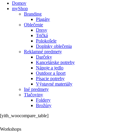
Domov
myShop
Branding
Plagáty
Oblečenie
Dresy
Tričká
Polokošele
Doplnky oblečenia
Reklamné predmety
Darčeky
Kancelárske potreby
Nápoje a jedlo
Outdoor a šport
Písacie potreby
Výstavné materiály
Iné predmety
Tlačoviny
Foldery
Brožúry
[yith_woocompare_table]
Workshops