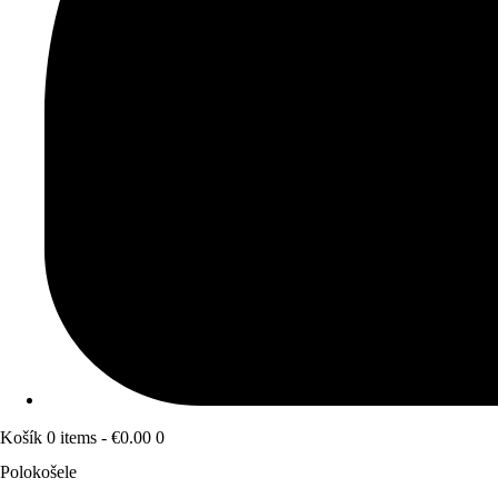
Košík
0 items
-
€0.00
0
Polokošele