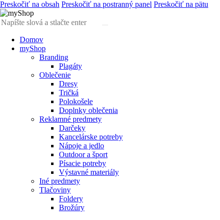
Preskočiť na obsah
Preskočiť na postranný panel
Preskočiť na pätu
Domov
myShop
Branding
Plagáty
Oblečenie
Dresy
Tričká
Polokošele
Doplnky oblečenia
Reklamné predmety
Darčeky
Kancelárske potreby
Nápoje a jedlo
Outdoor a šport
Písacie potreby
Výstavné materiály
Iné predmety
Tlačoviny
Foldery
Brožúry