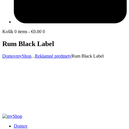
Košík
0 items
-
€0.00
0
Rum Black Label
Domov
myShop
...
Reklamné predmety
Rum Black Label
Domov