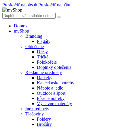
Preskočiť na obsah
Preskočiť na pätu
Domov
myShop
Branding
Plagáty
Oblečenie
Dresy
Tričká
Polokošele
Doplnky oblečenia
Reklamné predmety
Darčeky
Kancelárske potreby
Nápoje a jedlo
Outdoor a šport
Písacie potreby
Výstavné materiály
Iné predmety
Tlačoviny
Foldery
Brožúry