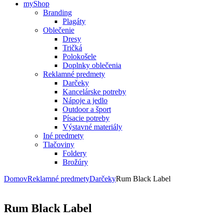
myShop
Branding
Plagáty
Oblečenie
Dresy
Tričká
Polokošele
Doplnky oblečenia
Reklamné predmety
Darčeky
Kancelárske potreby
Nápoje a jedlo
Outdoor a šport
Písacie potreby
Výstavné materiály
Iné predmety
Tlačoviny
Foldery
Brožúry
Domov
Reklamné predmety
Darčeky
Rum Black Label
Rum Black Label