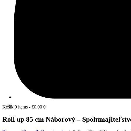
Košík
0 items
-
€0.00
0
Roll up 85 cm Náborový – Spolumajiteľstv