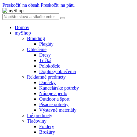
Preskočiť na obsah
Preskočiť na pätu
Domov
myShop
Branding
Plagáty
Oblečenie
Dresy
Tričká
Polokošele
Doplnky oblečenia
Reklamné predmety
Darčeky
Kancelárske potreby
Nápoje a jedlo
Outdoor a šport
Písacie potreby
Výstavné materiály
Iné predmety
Tlačoviny
Foldery
Brožúry