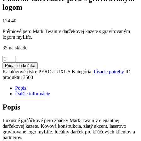
logom
€
24
.
40
Prémiové pero Mark Twain v darčekovej kazete s gravírovaným
logom myLife.
35 na sklade
množstvo
Luxusné
Pridať do košíka
darčekové
Katalógové číslo:
PERO-LUXUS
Kategória:
Písacie potreby
ID
pero
produktu:
3500
s
gravírovaným
Popis
logom
Ďalšie informácie
Popis
Luxusné guľôčkové pero značky Mark Twain v elegantnej
darčekovej kazete. Kovová konštrukcia, zlatý akcent, laserovo
gravírované logo myLife. Ideálny darček pre kľúčových klientov a
partnerov.