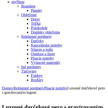
myShop
Branding
Plagáty
Oblečenie
Dresy
Tričká
Polokošele
Doplnky oblečenia
Reklamné predmety
Darčeky
Kancelárske potreby
Nápoje a jedlo
Outdoor a šport
Písacie potreby
Výstavné materiály
Iné predmety
Tlačoviny
Foldery
Brožúry
Domov
Reklamné predmety
Písacie potreby
Luxusné darčekové pero
s gravírovaným logom
Luxusné darčekové pero s gravírovaným