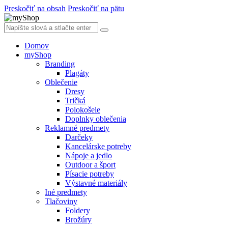
Preskočiť na obsah
Preskočiť na pätu
Domov
myShop
Branding
Plagáty
Oblečenie
Dresy
Tričká
Polokošele
Doplnky oblečenia
Reklamné predmety
Darčeky
Kancelárske potreby
Nápoje a jedlo
Outdoor a šport
Písacie potreby
Výstavné materiály
Iné predmety
Tlačoviny
Foldery
Brožúry