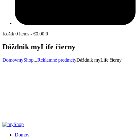
Košík
0 items
-
€0.00
0
Dáždnik myLife čierny
Domov
myShop
...
Reklamné predmety
Dáždnik myLife čierny
Domov