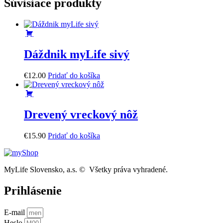
Súvisiace produkty
Dáždnik myLife sivý
€
12
.
00
Pridať do košíka
Drevený vreckový nôž
€
15
.
90
Pridať do košíka
MyLife Slovensko, a.s. © Všetky práva vyhradené.
Prihlásenie
E-mail
Heslo