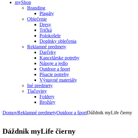
myShop
Branding
Plagáty
Oblečenie
Dresy
Tričká
Polokošele
Doplnky oblečenia
Reklamné predmety
Darčeky
Kancelárske potreby
Nápoje a jedlo
Outdoor a šport
Písacie potreby
Výstavné materiály
Iné predmety
Tlačoviny
Foldery
Brožúry
Domov
Reklamné predmety
Outdoor a šport
Dáždnik myLife čierny
Dáždnik myLife čierny