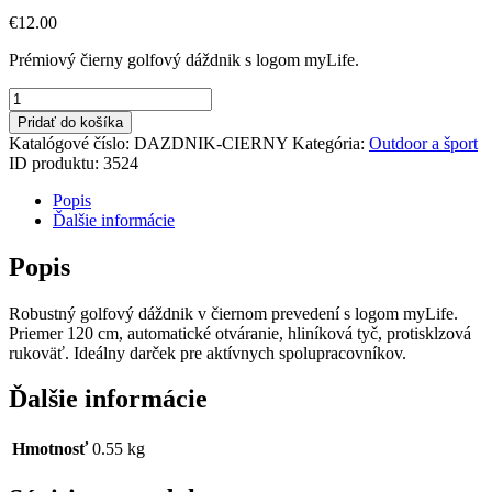
€
12
.
00
Prémiový čierny golfový dáždnik s logom myLife.
množstvo
Dáždnik
Pridať do košíka
myLife
Katalógové číslo:
DAZDNIK-CIERNY
Kategória:
Outdoor a šport
čierny
ID produktu:
3524
Popis
Ďalšie informácie
Popis
Robustný golfový dáždnik v čiernom prevedení s logom myLife.
Priemer 120 cm, automatické otváranie, hliníková tyč, protisklzová
rukoväť. Ideálny darček pre aktívnych spolupracovníkov.
Ďalšie informácie
Hmotnosť
0.55 kg