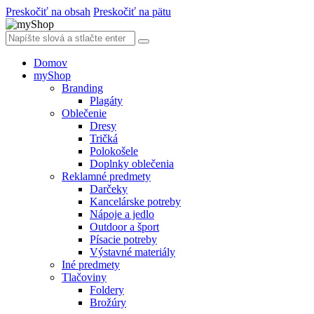
Preskočiť na obsah
Preskočiť na pätu
Domov
myShop
Branding
Plagáty
Oblečenie
Dresy
Tričká
Polokošele
Doplnky oblečenia
Reklamné predmety
Darčeky
Kancelárske potreby
Nápoje a jedlo
Outdoor a šport
Písacie potreby
Výstavné materiály
Iné predmety
Tlačoviny
Foldery
Brožúry