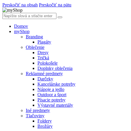
Preskočiť na obsah
Preskočiť na pätu
Domov
myShop
Branding
Plagáty
Oblečenie
Dresy
Tričká
Polokošele
Doplnky oblečenia
Reklamné predmety
Darčeky
Kancelárske potreby
Nápoje a jedlo
Outdoor a šport
Písacie potreby
Výstavné materiály
Iné predmety
Tlačoviny
Foldery
Brožúry